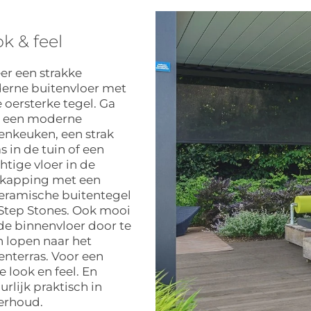
k & feel
er een strakke
rne buitenvloer met
 oersterke tegel. Ga
r een moderne
enkeuken, een strak
as in de tuin of een
htige vloer in de
rkapping met een
eramische buitentegel
Step Stones. Ook mooi
e binnenvloer door te
n lopen naar het
enterras. Voor een
ie look en feel. En
urlijk praktisch in
erhoud.