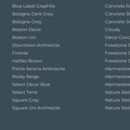
Blue Label Graphite
Concrete 
Bologna Dark Grey
Concrete S
Bologna Grey
Concrete S
Boston Decor
Cloudy
Boston Uni
Decor Conc
Downtown Anthracite
Freestone S
Firenze
Freestone S
Halifax Brown
Freestone S
Pietra Serena Anthracite
Marmerston
Rocky Beige
Marmersto
Select Decor Blue
Marmerston
Select Terra
Nature Slat
Square Grey
Nature Slat
Square Uni Anthracite
Nature Slat