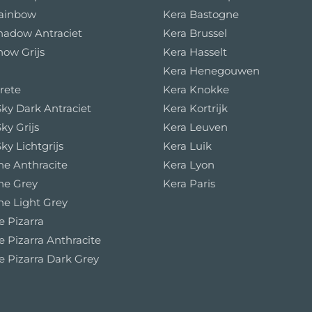
Rainbow
Kera Bastogne
hadow Antraciet
Kera Brussel
now Grijs
Kera Hasselt
Kera Henegouwen
rete
Kera Knokke
ky Dark Antraciet
Kera Kortrijk
ky Grijs
Kera Leuven
ky Lichtgrijs
Kera Luik
e Anthracite
Kera Lyon
ne Grey
Kera Paris
e Light Grey
e Pizarra
e Pizarra Anthracite
e Pizarra Dark Grey