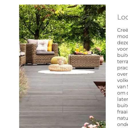
Loo
Creë
mode
deze
voo
buit
terr
prac
ove
volk
van 
om d
late
buit
fraa
natu
ond