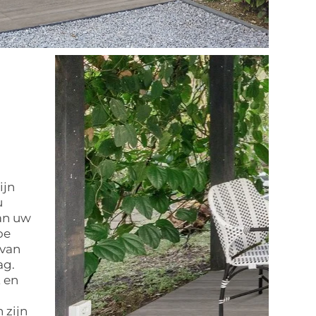
ijn
u
an uw
oe
 van
ag.
t en
 zijn