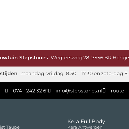
owtuin Stepstones
Wegtersweg 28 7556 BR Heng
stijden
maandag-vrijdag 8.30 – 17.30 en zaterdag 8.
074 - 242 32 61
info@stepstones.nl
route
Kera Full Body
ist Taupe
Kera Antwerpen