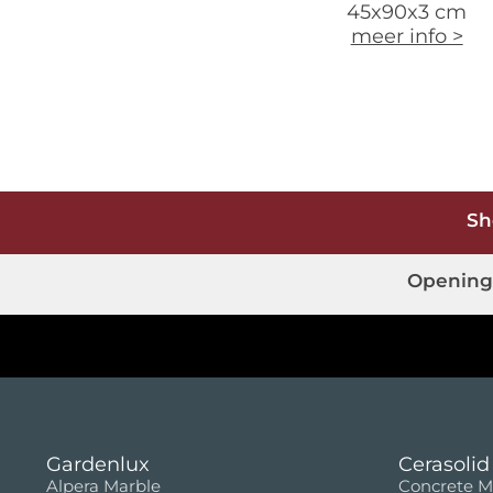
45x90x3 cm
meer info >
Sh
Opening
Gardenlux
Cerasolid
Alpera Marble
Concrete M