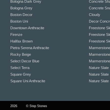
Bologna Dark Grey
Concrete Sha
Bologna Grey
Concrete Sno
Boston Decor
Cloudy
Boston Uni
Decor Concr
Downtown Anthracite
Freestone Sk
Firenze
Freestone Sk
Halifax Brown
Freestone Sky
Pietra Serena Anthracite
Marmerstone 
Rocky Beige
Marmerstone
Select Decor Blue
Marmerstone
Select Terra
Nature Slate 
Square Grey
Nature Slate 
Square Uni Anthracite
Nature Slate
2026
© Step Stones