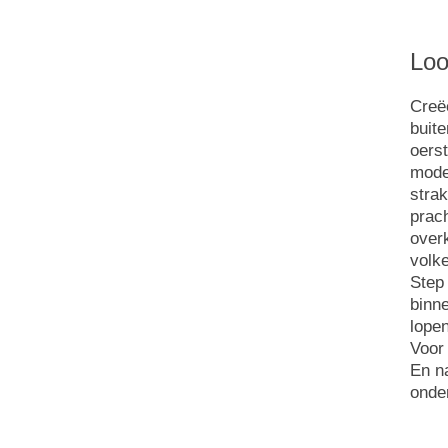
Loo
Creë
buit
oerst
mode
strak
prach
over
volk
Step
binne
lopen
Voor 
En na
onde