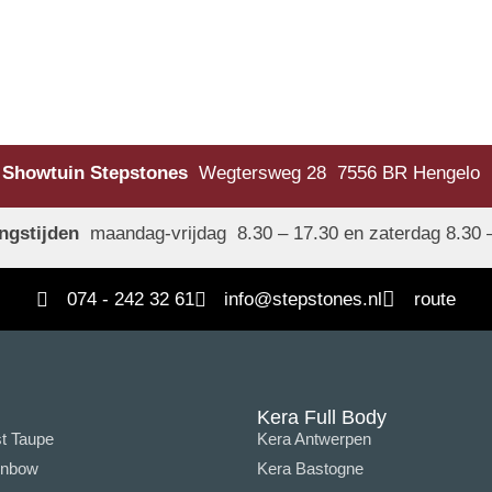
Showtuin Stepstones
Wegtersweg 28 7556 BR Hengelo
ngstijden
maandag-vrijdag 8.30 – 17.30 en zaterdag 8.30 
074 - 242 32 61
info@stepstones.nl
route
Kera Full Body
t Taupe
Kera Antwerpen
inbow
Kera Bastogne