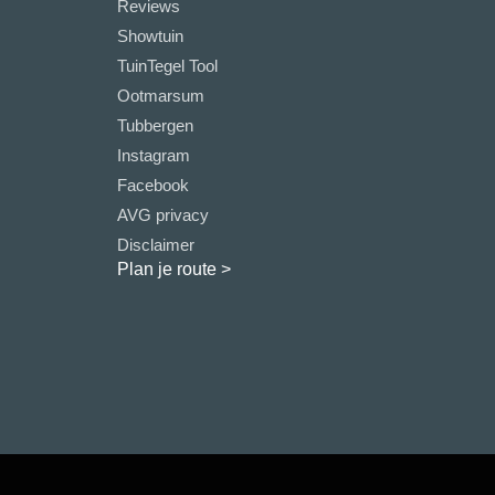
Reviews
Showtuin
TuinTegel Tool
Ootmarsum
Tubbergen
Instagram
Facebook
AVG privacy
Disclaimer
Plan je route
>