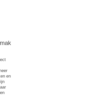
emak
rect
meer
ken en
ijn
baar
ien