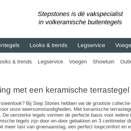
Stepstones is dé vakspecialist
in volkeramische buitentegels
entegels
Looks & trends
Legservice
Voeg
ooks & trends
Legservice
Voegen
Showtuin
Outl
ling met een keramische terrastege
teenlook? Bij Step Stones hebben we de grootste collectie 
voor onze weersomstandigheden. Met keramische terrastegel
. De oersterke tegels vormen de perfecte basis voor iedere 
amische tegels zijn door-en-door gebakken en 3 centimeter d
it meer last van groenaanslag, een perfect loopcomfort en e