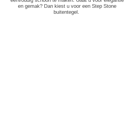
eenvoudig schoon te maken. Gaat u voor elegantie
en gemak? Dan kiest u voor een Step Stone
buitentegel.