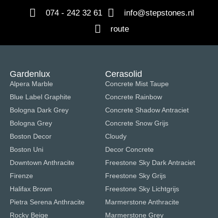
074 - 242 32 61
info@stepstones.nl
route
Gardenlux
Cerasolid
Alpera Marble
Concrete Mist Taupe
Blue Label Graphite
Concrete Rainbow
Bologna Dark Grey
Concrete Shadow Antraciet
Bologna Grey
Concrete Snow Grijs
Boston Decor
Cloudy
Boston Uni
Decor Concrete
Downtown Anthracite
Freestone Sky Dark Antraciet
Firenze
Freestone Sky Grijs
Halifax Brown
Freestone Sky Lichtgrijs
Pietra Serena Anthracite
Marmerstone Anthracite
Rocky Beige
Marmerstone Grey