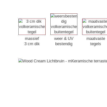
massief
weer & UV
maatvaste
3 cm dik
bestendig
tegels
Rondom duur