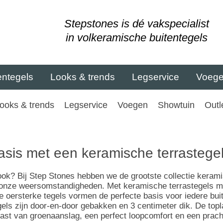
Stepstones is dé vakspecialist
in volkeramische buitentegels
entegels
Looks & trends
Legservice
Voeg
ooks & trends
Legservice
Voegen
Showtuin
Outl
asis met een keramische terrastegel
k? Bij Step Stones hebben we de grootste collectie keramis
onze weersomstandigheden. Met keramische terrastegels maa
e oersterke tegels vormen de perfecte basis voor iedere bui
gels zijn door-en-door gebakken en 3 centimeter dik. De to
 last van groenaanslag, een perfect loopcomfort en een pracht