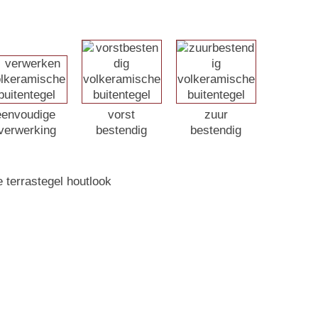
eenvoudige
vorst
zuur
verwerking
bestendig
bestendig
 onder de kap