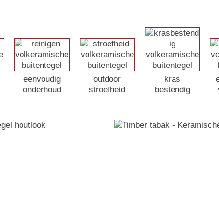
eenvoudig
outdoor
kras
onderhoud
stroefheid
bestendig
zaam
Hout