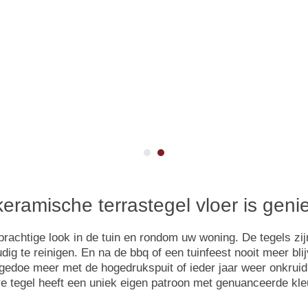
1
2
eramische terrastegel vloer is gen
prachtige look in de tuin en rondom uw woning. De tegels zi
 te reinigen. En na de bbq of een tuinfeest nooit meer blij
n gedoe meer met de hogedrukspuit of ieder jaar weer onkru
ere tegel heeft een uniek eigen patroon met genuanceerde k