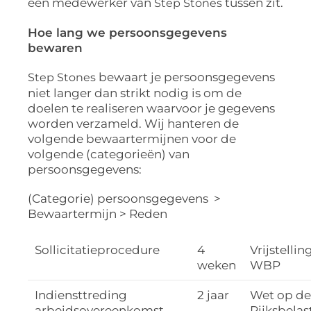
een medewerker van
tussen zit.
Step Stones
Hoe lang we persoonsgegevens
bewaren
bewaart je persoonsgegevens
Step Stones
niet langer dan strikt nodig is om de
doelen te realiseren waarvoor je gegevens
worden verzameld. Wij hanteren de
volgende bewaartermijnen voor de
volgende (categorieën) van
persoonsgegevens:
(Categorie) persoonsgegevens >
Bewaartermijn > Reden
Sollicitatieprocedure
4
Vrijstellin
weken
WBP
Indiensttreding
2 jaar
Wet op de
arbeidsovereenkomst
Rijksbela