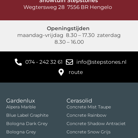
Showtuin Stepstones
Wegtersweg 28 7556 BR Hengelo
Openingstijden
maandag-vrijdag 8.30 – 17.30 zaterdag
8.30 – 16.00
074 - 242 32 61
info@stepstones.nl
route
Gardenlux
Cerasolid
Alpera Marble
Concrete Mist Taupe
Blue Label Graphite
Concrete Rainbow
Bologna Dark Grey
Concrete Shadow Antraciet
Bologna Grey
Concrete Snow Grijs