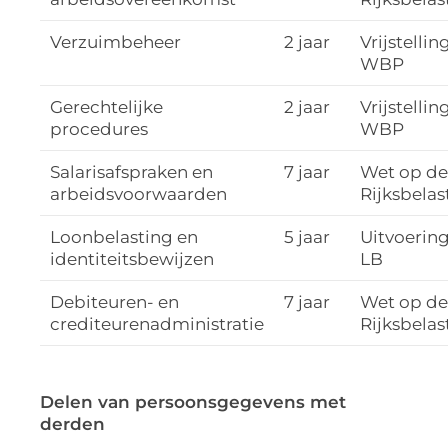
Verzuimbeheer
2 jaar
Vrijstellin
WBP
Gerechtelijke
2 jaar
Vrijstellin
procedures
WBP
Salarisafspraken en
7 jaar
Wet op de
arbeidsvoorwaarden
Rijksbela
Loonbelasting en
5 jaar
Uitvoerin
identiteitsbewijzen
LB
Debiteuren- en
7 jaar
Wet op de
crediteurenadministratie
Rijksbela
Delen van persoonsgegevens met
derden