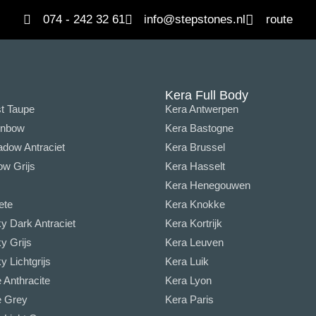
074 - 242 32 61
info@stepstones.nl
route
Kera Full Body
t Taupe
Kera Antwerpen
inbow
Kera Bastogne
dow Antraciet
Kera Brussel
w Grijs
Kera Hasselt
Kera Henegouwen
ete
Kera Knokke
y Dark Antraciet
Kera Kortrijk
y Grijs
Kera Leuven
 Lichtgrijs
Kera Luik
Anthracite
Kera Lyon
 Grey
Kera Paris