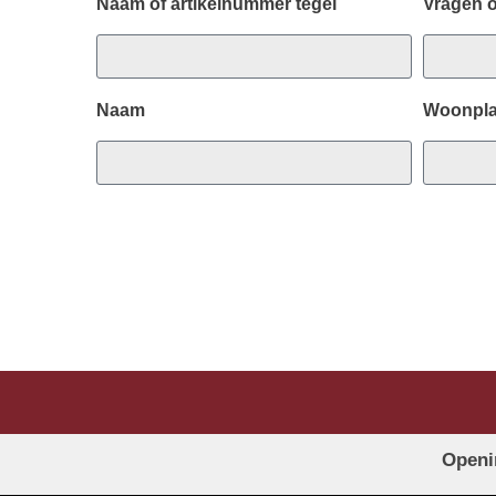
Naam of artikelnummer tegel
Vragen 
Naam
Woonpla
Openi