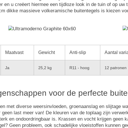
 en u creëert hiermee een tijdloze look in de tuin of op uw t
 cm dikke massieve volkeramische buitentegels is kiezen vo
Maatvast
Gewicht
Anti-slip
Aantal vari
Ja
25,2 kg
R11 - hoog
12 patronen
igenschappen voor de perfecte buite
aken met diverse weersinvloeden, groenaanslag en slijtage w
r geen last meer van! De kleuren van de toplaag zijn verwer
sterk en ondoordringbaar is. Krassen en vocht krijgen geen
tegel? Geen probleem, ook schadelijke vloeistoffen kunnen g