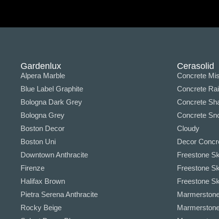
Gardenlux
Cerasolid
Alpera Marble
Concrete Mis
Blue Label Graphite
Concrete Ra
Bologna Dark Grey
Concrete Sha
Bologna Grey
Concrete Sno
Boston Decor
Cloudy
Boston Uni
Decor Concr
Downtown Anthracite
Freestone Sk
Firenze
Freestone Sk
Halifax Brown
Freestone Sky
Pietra Serena Anthracite
Marmerstone 
Rocky Beige
Marmerstone