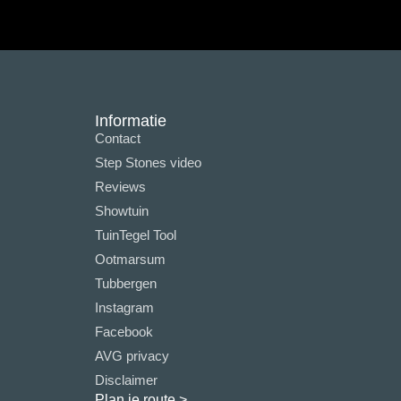
Informatie
Contact
Step Stones video
Reviews
Showtuin
TuinTegel Tool
Ootmarsum
Tubbergen
Instagram
Facebook
AVG privacy
Disclaimer
Plan je route
>