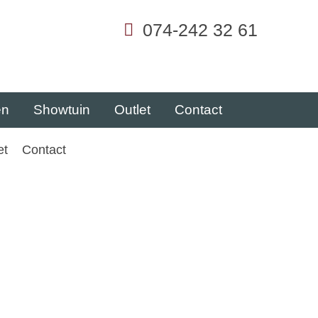
074-242 32 61
en
Showtuin
Outlet
Contact
et
Contact