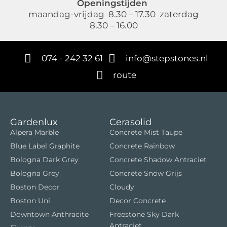
Openingstijden
maandag-vrijdag 8.30 – 17.30 zaterdag
8.30 – 16.00
074 - 242 32 61
info@stepstones.nl
route
Gardenlux
Cerasolid
Alpera Marble
Concrete Mist Taupe
Blue Label Graphite
Concrete Rainbow
Bologna Dark Grey
Concrete Shadow Antraciet
Bologna Grey
Concrete Snow Grijs
Boston Decor
Cloudy
Boston Uni
Decor Concrete
Downtown Anthracite
Freestone Sky Dark
Antraciet