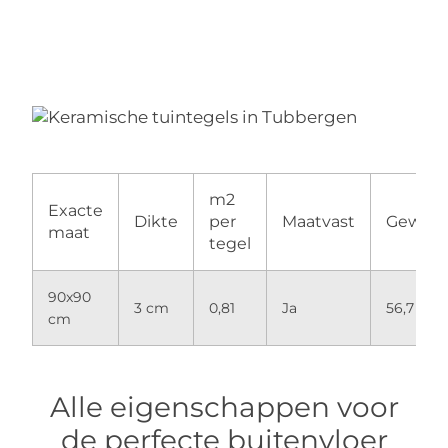
m2
Exacte
Dikte
per
Maatvast
Gewich
maat
tegel
90x90
3 cm
0,81
Ja
56,7 kg
cm
Alle eigenschappen voor
de perfecte buitenvloer