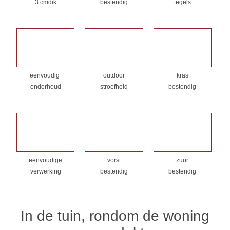
3 cmdik
bestendig
tegels
eenvoudig
outdoor
kras
onderhoud
stroefheid
bestendig
eenvoudige
vorst
zuur
verwerking
bestendig
bestendig
In de tuin, rondom de woning