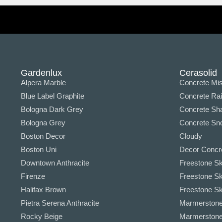
Gardenlux
Cerasolid
Alpera Marble
Concrete Mis
Blue Label Graphite
Concrete Ra
Bologna Dark Grey
Concrete Sha
Bologna Grey
Concrete Sno
Boston Decor
Cloudy
Boston Uni
Decor Concr
Downtown Anthracite
Freestone Sk
Firenze
Freestone Sk
Halifax Brown
Freestone Sky
Pietra Serena Anthracite
Marmerstone 
Rocky Beige
Marmerstone