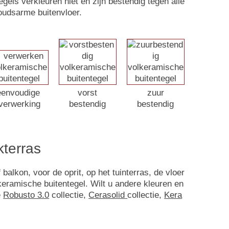
egels verkleuren niet en zijn bestendig tegen alle
oudsarme buitenvloer.
eenvoudige
vorst
zuur
verwerking
bestendig
bestendig
kterras
alkon, voor de oprit, op het tuinterras, de vloer
eramische buitentegel. Wilt u andere kleuren en
e
Robusto 3.0
collectie,
Cerasolid
collectie,
Kera