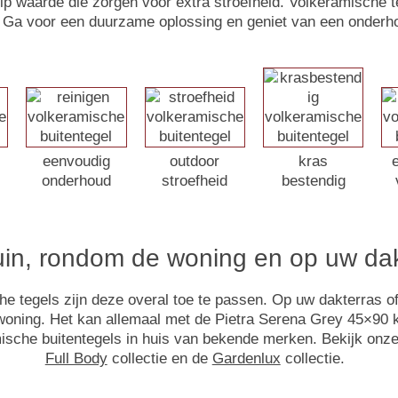
slip waarde die zorgen voor extra stroefheid. Volkeramische t
Ga voor een duurzame oplossing en geniet van een onderh
eenvoudig
outdoor
kras
onderhoud
stroefheid
bestendig
tuin, rondom de woning en op uw da
tegels zijn deze overal toe te passen. Op uw dakterras of b
woning. Het kan allemaal met de Pietra Serena Grey 45×90 k
ische buitentegels in huis van bekende merken. Bekijk onz
Full Body
collectie en de
Gardenlux
collectie.