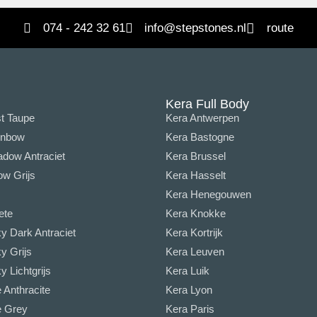
074 - 242 32 61
info@stepstones.nl
route
Kera Full Body
t Taupe
Kera Antwerpen
inbow
Kera Bastogne
dow Antraciet
Kera Brussel
w Grijs
Kera Hasselt
Kera Henegouwen
ete
Kera Knokke
y Dark Antraciet
Kera Kortrijk
y Grijs
Kera Leuven
 Lichtgrijs
Kera Luik
Anthracite
Kera Lyon
 Grey
Kera Paris