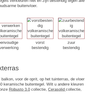
egels verkleuren niet en zijn bestendig tegen alle
oudsarme buitenvloer.
eenvoudige
vorst
zuur
verwerking
bestendig
bestendig
kterras
alkon, voor de oprit, op het tuinterras, de vloer
0 keramische buitentegel. Wilt u andere kleuren
 onze
Robusto 3.0
collectie,
Cerasolid
collectie,