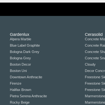
Gardenlux
Cerasolid
Alpera Marble
Concrete Mis
Blue Label Graphite
Concrete Ra
Bologna Dark Grey
Concrete Sha
Bologna Grey
Concrete Sno
Boston Decor
Cloudy
Boston Uni
Decor Concr
Downtown Anthracite
Freestone Sk
Firenze
Freestone Sk
Halifax Brown
Freestone Sky
Pietra Serena Anthracite
Marmerstone 
Rocky Beige
Marmerstone