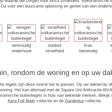
slip waarde die zorgen voor extra stroefheid. Volkeramische t
Ga voor een duurzame oplossing en geniet van een onderh
eenvoudig
outdoor
kras
onderhoud
stroefheid
bestendig
tuin, rondom de woning en op uw da
tegels zijn deze overal toe te passen. Op uw dakterras of b
woning. Het kan allemaal met de Square Uni Anthracite 60×6
eramische buitentegels in huis van bekende merken. Bekijk
Kera Full Body
collectie en de
Gardenlux
collectie.