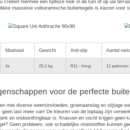
 creëert hiermee een tijdloze look in de tuin of op uw terras
dikke massieve volkeramische buitentegels is kiezen voor 
Maatvast
Gewicht
Anti-slip
Aantal vari
Ja
25,2 kg
R11 - hoog
12 patronen
igenschappen voor de perfecte buite
aken met diverse weersinvloeden, groenaanslag en slijtage w
r geen last meer van! De kleuren van de toplaag zijn verwer
sterk en ondoordringbaar is. Krassen en vocht krijgen geen
tegel? Geen probleem, ook schadelijke vloeistoffen kunnen g