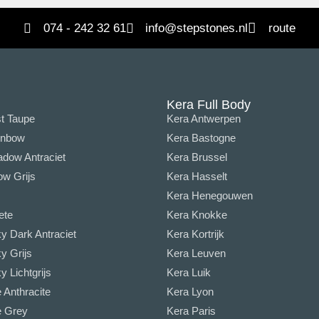
074 - 242 32 61
info@stepstones.nl
route
Kera Full Body
t Taupe
Kera Antwerpen
inbow
Kera Bastogne
dow Antraciet
Kera Brussel
w Grijs
Kera Hasselt
Kera Henegouwen
ete
Kera Knokke
y Dark Antraciet
Kera Kortrijk
y Grijs
Kera Leuven
 Lichtgrijs
Kera Luik
Anthracite
Kera Lyon
 Grey
Kera Paris