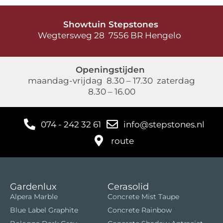
Showtuin Stepstones
Wegtersweg 28 7556 BR Hengelo
Openingstijden
maandag-vrijdag 8.30 – 17.30 zaterdag
8.30 – 16.00
074 - 242 32 61
info@stepstones.nl
route
Gardenlux
Cerasolid
Alpera Marble
Concrete Mist Taupe
Blue Label Graphite
Concrete Rainbow