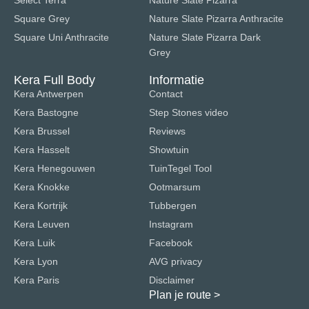
Select Terra
Nature Slate Pizarra
Square Grey
Nature Slate Pizarra Anthracite
Square Uni Anthracite
Nature Slate Pizarra Dark
Grey
Kera Full Body
Informatie
Kera Antwerpen
Contact
Kera Bastogne
Step Stones video
Kera Brussel
Reviews
Kera Hasselt
Showtuin
Kera Henegouwen
TuinTegel Tool
Kera Knokke
Ootmarsum
Kera Kortrijk
Tubbergen
Kera Leuven
Instagram
Kera Luik
Facebook
Kera Lyon
AVG privacy
Kera Paris
Disclaimer
Plan je route
>