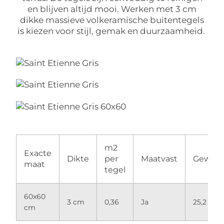
en blijven altijd mooi. Werken met 3 cm
dikke massieve volkeramische buitentegels
is kiezen voor stijl, gemak en duurzaamheid.
m2
Exacte
Dikte
per
Maatvast
Gewich
maat
tegel
60x60
3 cm
0,36
Ja
25,2 kg
cm