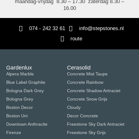
maandag-vrijdag 8.30 – 17.30 zaterdag 8.30 –
16.00
074 - 242 32 61
info@stepstones.nl
route
Gardenlux
Cerasolid
Alpera Marble
Concrete Mist Taupe
Blue Label Graphite
Concrete Rainbow
Bologna Dark Grey
Concrete Shadow Antraciet
Bologna Grey
Concrete Snow Grijs
Boston Decor
Cloudy
Boston Uni
Decor Concrete
Downtown Anthracite
Freestone Sky Dark Antraciet
Firenze
Freestone Sky Grijs