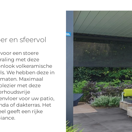
er en sfeervol
 voor een stoere
traling met deze
nlook volkeramische
ls. We hebben deze in
rmaten. Maximaal
plezier met deze
rhoudsvrije
envloer voor uw patio,
nda of dakterras. Het
el geeft een rijke
iance.