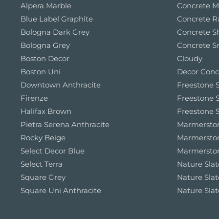
Alpera Marble
Concrete M
Blue Label Graphite
Concrete 
Bologna Dark Grey
Concrete S
Bologna Grey
Concrete S
Boston Decor
Cloudy
Boston Uni
Decor Conc
Downtown Anthracite
Freestone S
Firenze
Freestone S
Halifax Brown
Freestone S
Pietra Serena Anthracite
Marmerston
Rocky Beige
Marmersto
Select Decor Blue
Marmerston
Select Terra
Nature Slat
Square Grey
Nature Slat
Square Uni Anthracite
Nature Slat