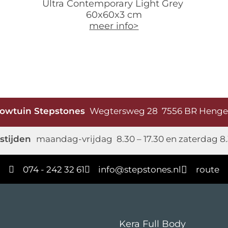
Ultra Contemporary Light Grey
60x60x3 cm
meer info>
owtuin Stepstones
Wegtersweg 28 7556 BR Heng
stijden
maandag-vrijdag 8.30 – 17.30 en zaterdag 8.
074 - 242 32 61
info@stepstones.nl
route
Kera Full Body