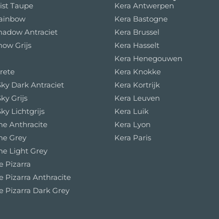
ist Taupe
Kera Antwerpen
Rainbow
Kera Bastogne
hadow Antraciet
Kera Brussel
now Grijs
Kera Hasselt
Kera Henegouwen
rete
Kera Knokke
ky Dark Antraciet
Kera Kortrijk
ky Grijs
Kera Leuven
ky Lichtgrijs
Kera Luik
e Anthracite
Kera Lyon
ne Grey
Kera Paris
e Light Grey
e Pizarra
e Pizarra Anthracite
e Pizarra Dark Grey