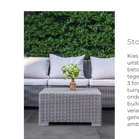
Sto
Kies
uits
beto
tege
3 fo
tuin
onde
buit
vera
gehe
amb