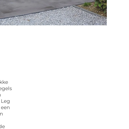
ikke
egels
n
 Leg
 een
en
fde