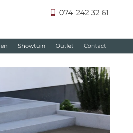
074-242 32 61
gen
Showtuin
Outlet
Contact