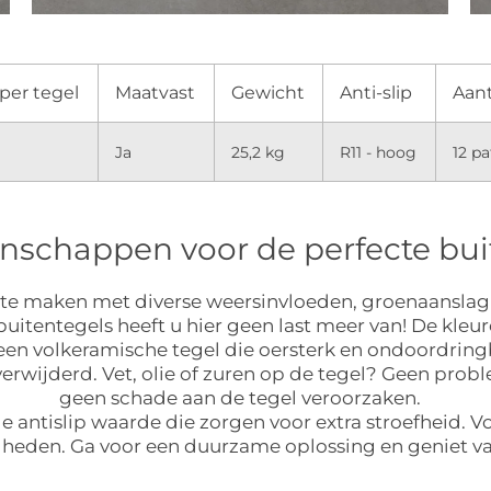
per tegel
Maatvast
Gewicht
Anti-slip
Aant
Ja
25,2 kg
R11 - hoog
12 p
enschappen voor de perfecte bui
n te maken met diverse weersinvloeden, groenaanslag 
tentegels heeft u hier geen last meer van! De kleur
 een volkeramische tegel die oersterk en ondoordringb
wijderd. Vet, olie of zuren op de tegel? Geen probl
geen schade aan de tegel veroorzaken.
ge antislip waarde die zorgen voor extra stroefheid. V
heden. Ga voor een duurzame oplossing en geniet 