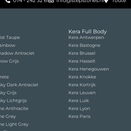
074 - 242 32 61
info@stepstones.nl
route
Kera Full Body
ist Taupe
Kera Antwerpen
Rainbow
Kera Bastogne
hadow Antraciet
Kera Brussel
now Grijs
Kera Hasselt
Kera Henegouwen
rete
Kera Knokke
ky Dark Antraciet
Kera Kortrijk
ky Grijs
Kera Leuven
ky Lichtgrijs
Kera Luik
e Anthracite
Kera Lyon
ne Grey
Kera Paris
e Light Grey