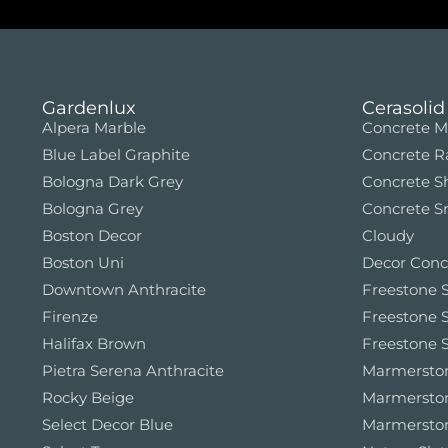
Gardenlux
Cerasolid
Alpera Marble
Concrete M
Blue Label Graphite
Concrete 
Bologna Dark Grey
Concrete S
Bologna Grey
Concrete S
Boston Decor
Cloudy
Boston Uni
Decor Conc
Downtown Anthracite
Freestone S
Firenze
Freestone S
Halifax Brown
Freestone S
Pietra Serena Anthracite
Marmerston
Rocky Beige
Marmersto
Select Decor Blue
Marmerston