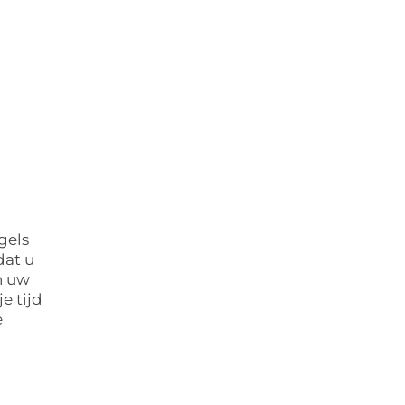
gels
dat u
n uw
e tijd
e