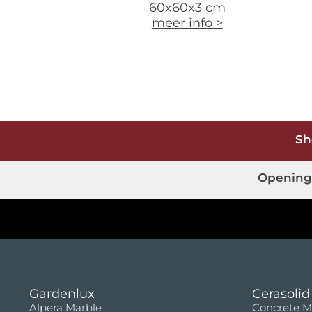
60x60x3 cm
meer info >
Sh
Opening
Gardenlux
Cerasolid
Alpera Marble
Concrete M