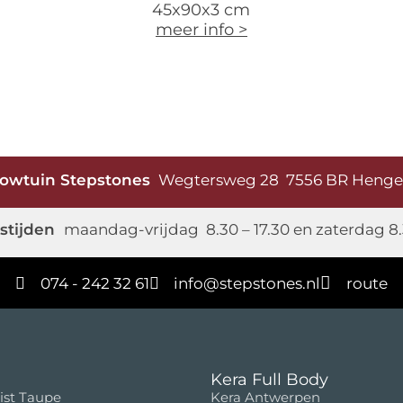
45x90x3 cm
meer info >
owtuin Stepstones
Wegtersweg 28 7556 BR Heng
stijden
maandag-vrijdag 8.30 – 17.30 en zaterdag 8.
074 - 242 32 61
info@stepstones.nl
route
Kera Full Body
ist Taupe
Kera Antwerpen