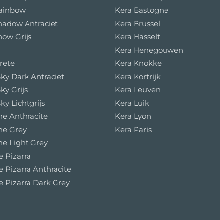
Rainbow
Kera Bastogne
hadow Antraciet
Kera Brussel
now Grijs
Kera Hasselt
Kera Henegouwen
rete
Kera Knokke
ky Dark Antraciet
Kera Kortrijk
ky Grijs
Kera Leuven
ky Lichtgrijs
Kera Luik
e Anthracite
Kera Lyon
ne Grey
Kera Paris
e Light Grey
e Pizarra
e Pizarra Anthracite
e Pizarra Dark Grey