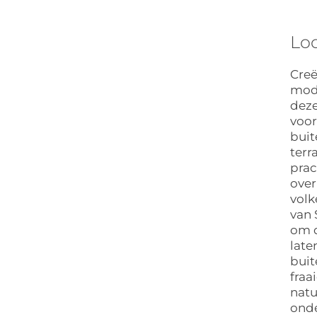
Loo
Creë
mode
deze
voo
buit
terr
prac
ove
volk
van 
om d
late
buit
fraa
natu
ond