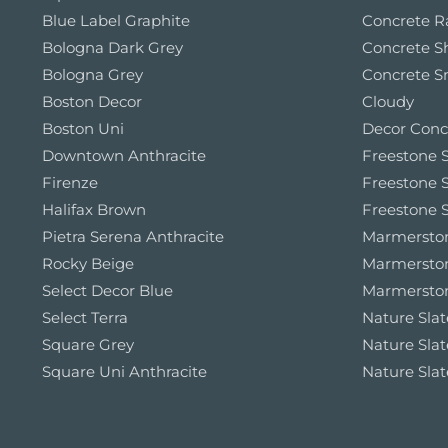
Blue Label Graphite
Concrete 
Bologna Dark Grey
Concrete S
Bologna Grey
Concrete S
Boston Decor
Cloudy
Boston Uni
Decor Conc
Downtown Anthracite
Freestone S
Firenze
Freestone S
Halifax Brown
Freestone S
Pietra Serena Anthracite
Marmerston
Rocky Beige
Marmersto
Select Decor Blue
Marmerston
Select Terra
Nature Slat
Square Grey
Nature Slat
Square Uni Anthracite
Nature Slat