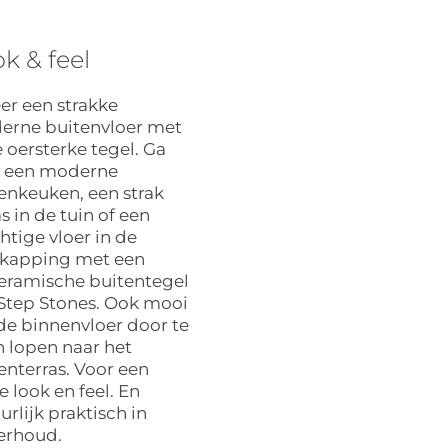
k & feel
er een strakke
rne buitenvloer met
 oersterke tegel. Ga
r een moderne
enkeuken, een strak
as in de tuin of een
htige vloer in de
rkapping met een
eramische buitentegel
Step Stones. Ook mooi
e binnenvloer door te
n lopen naar het
enterras. Voor een
ie look en feel. En
urlijk praktisch in
erhoud.